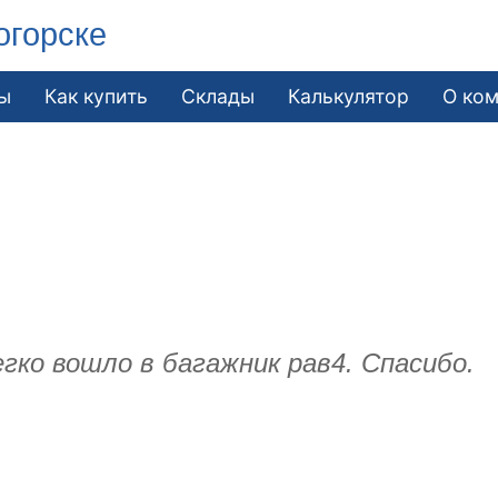
огорске
ы
Как купить
Склады
Калькулятор
О ко
гко вошло в багажник рав4. Спасибо.