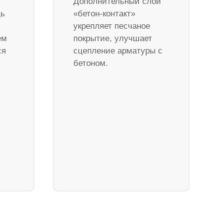
Дополнительный слой
дь
«бетон-контакт»
укрепляет песчаное
ем
покрытие, улучшает
ся
сцепление арматуры с
бетоном.