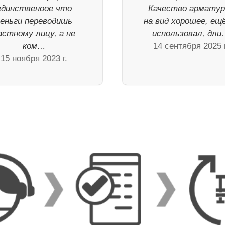
единственоое что
Качество арматур
деньги переводишь
на вид хорошее, ещ
астному лицу, а не
использовал, дл
ком…
14 сентября 2025 г
15 ноября 2023 г.