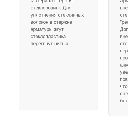
Материал стержня:
Арм
стеклоровинг. Для
вне
уплотнения стеклянных
сте
волокон в стержне
"ре
арматуры жгут
Доп
стеклопластика
вне
перетянут нитью.
ст
пер
про
анк
уве
пов
что
сце
бет