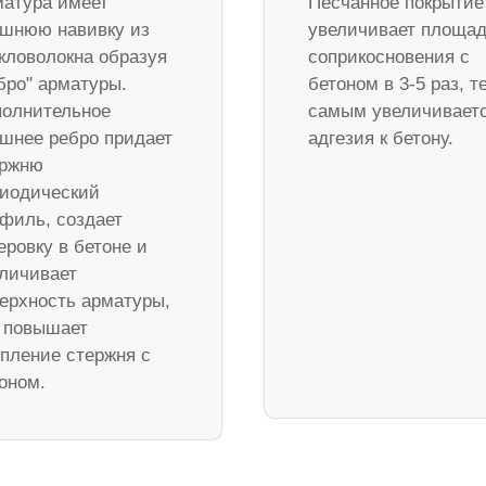
атура имеет
Песчанное покрытие
шнюю навивку из
увеличивает площа
кловолокна образуя
соприкосновения с
бро" арматуры.
бетоном в 3-5 раз, т
олнительное
самым увеличивает
шнее ребро придает
адгезия к бетону.
ержню
иодический
филь, создает
еровку в бетоне и
личивает
ерхность арматуры,
 повышает
пление стержня с
оном.