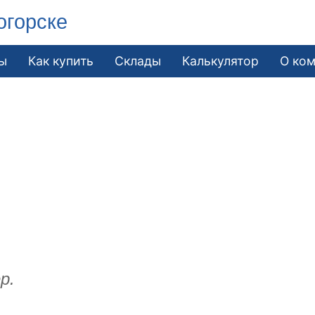
огорске
ы
Как купить
Склады
Калькулятор
О ко
р.