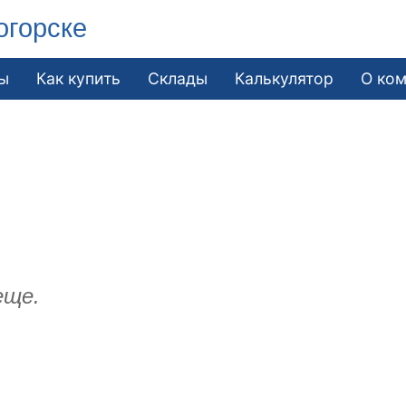
огорске
ы
Как купить
Склады
Калькулятор
О ко
еще.