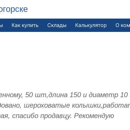
огорске
ы
Как купить
Склады
Калькулятор
О ко
ому, 50 шт,длина 150 и диаметр 10 м
довано, шероховатые колышки,работать
я, спасибо продавцу. Рекомендую