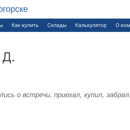
огорске
ы
Как купить
Склады
Калькулятор
О ко
 Д.
лись о встречи. приехал, купил, забра