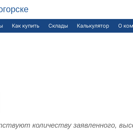
огорске
ы
Как купить
Склады
Калькулятор
О ко
етствуют количеству заявленного, выс