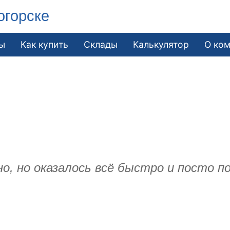
огорске
ы
Как купить
Склады
Калькулятор
О ко
.
о, но оказалось всё быстро и посто п