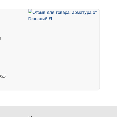
!
025