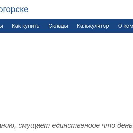
огорске
ы
Как купить
Склады
Калькулятор
О ко
ию, смущает единственоое что деньг