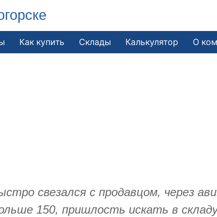
огорске
ы
Как купить
Склады
Калькулятор
О ко
ыстро свезался с продавцом, через ави
льше 150, пришлость искать в складу