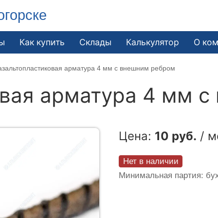
огорске
ы
Как купить
Склады
Калькулятор
О ко
азальтопластиковая арматура 4 мм с внешним ребром
вая арматура 4 мм с
Цена:
10 руб.
/ м
Нет в наличии
Минимальная партия: бух